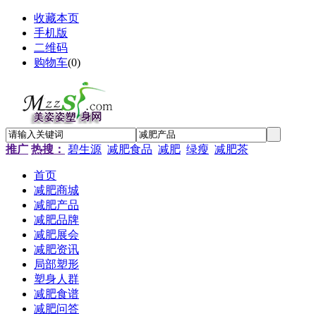
收藏本页
手机版
二维码
购物车
(
0
)
推广
热搜：
碧生源
减肥食品
减肥
绿瘦
减肥茶
首页
减肥商城
减肥产品
减肥品牌
减肥展会
减肥资讯
局部塑形
塑身人群
减肥食谱
减肥问答