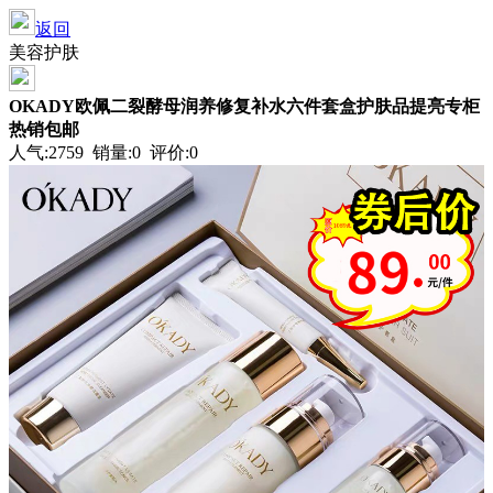
返回
美容护肤
OKADY欧佩二裂酵母润养修复补水六件套盒护肤品提亮专柜
热销包邮
人气:2759 销量:0 评价:0