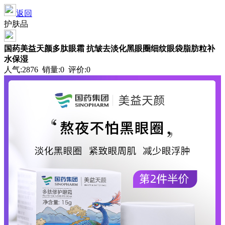
返回
护肤品
国药美益天颜多肽眼霜 抗皱去淡化黑眼圈细纹眼袋脂肪粒补
水保湿
人气:2876 销量:0 评价:0