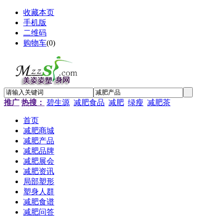
收藏本页
手机版
二维码
购物车
(
0
)
推广
热搜：
碧生源
减肥食品
减肥
绿瘦
减肥茶
首页
减肥商城
减肥产品
减肥品牌
减肥展会
减肥资讯
局部塑形
塑身人群
减肥食谱
减肥问答