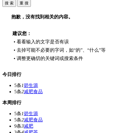
抱歉，没有找到相关的内容。
建议您：
• 看看输入的文字是否有误
• 去掉可能不必要的字词，如“的”、“什么”等
• 调整更确切的关键词或搜索条件
今日排行
5条
1
碧生源
5条
2
减肥食品
本周排行
5条
1
碧生源
5条
2
减肥食品
9条
3
减肥
3条
4
减肥茶