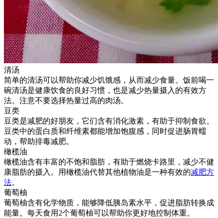
清汤
简单的清汤可以帮助你减少饥饿感，从而减少食量。饭前喝一
碗清汤是健康饮食的良好习惯，也是减少热量摄入的有效方
法。注意不要选择热量过高的肉汤。
豆类
豆类是减肥的好朋友，它们含有消化激素，有助于抑制食欲。
豆类中的蛋白质和纤维素都能增加饱腹感，同时促进肠胃蠕
动，帮助排毒减肥。
橄榄油
橄榄油含有丰富的不饱和脂肪，有助于燃烧卡路里，减少不健
康脂肪的摄入。用橄榄油代替其他植物油是一种有效的
减肥方
法
。
葡萄柚
葡萄柚含有化学物质，能够降低胰岛素水平，促进脂肪转换成
能量。每天食用2个葡萄柚可以帮助你更好地控制体重。