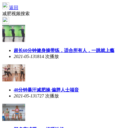
返回
减肥视频搜索
超长60分钟健身操带练，适合所有人，一跳就上瘾
2021-05-13
1814 次播放
40分钟暴汗
减肥操
偏胖人士福音
2021-05-13
1727 次播放