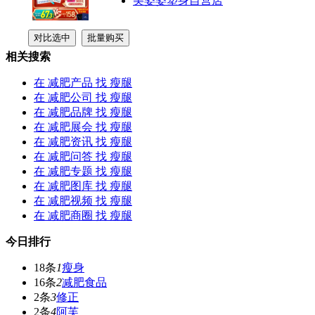
美姿姿塑身自营店
相关搜索
在
减肥产品
找 瘦腿
在
减肥公司
找 瘦腿
在
减肥品牌
找 瘦腿
在
减肥展会
找 瘦腿
在
减肥资讯
找 瘦腿
在
减肥问答
找 瘦腿
在
减肥专题
找 瘦腿
在
减肥图库
找 瘦腿
在
减肥视频
找 瘦腿
在
减肥商圈
找 瘦腿
今日排行
18条
1
瘦身
16条
2
减肥食品
2条
3
修正
2条
4
阿芙