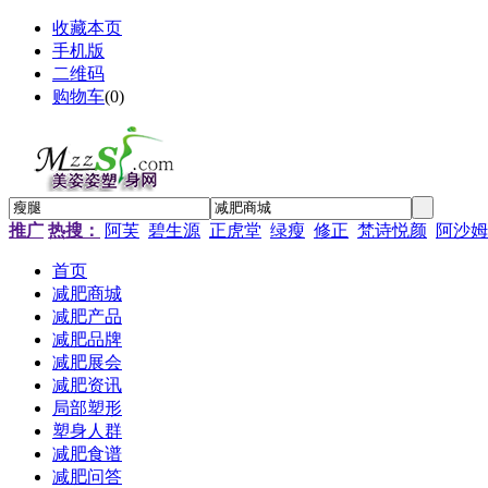
收藏本页
手机版
二维码
购物车
(
0
)
推广
热搜：
阿芙
碧生源
正虎堂
绿瘦
修正
梵诗悦颜
阿沙姆
首页
减肥商城
减肥产品
减肥品牌
减肥展会
减肥资讯
局部塑形
塑身人群
减肥食谱
减肥问答