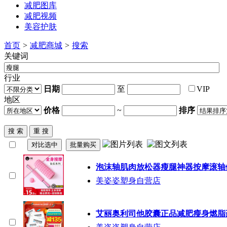
减肥图库
减肥视频
美容护肤
首页
>
减肥商城
>
搜索
关键词
行业
日期
至
VIP
地区
价格
~
排序
泡沫轴肌肉放松器
瘦腿
神器按摩滚轴
美姿姿塑身自营店
艾丽奥利司他胶囊正品减肥瘦身燃脂