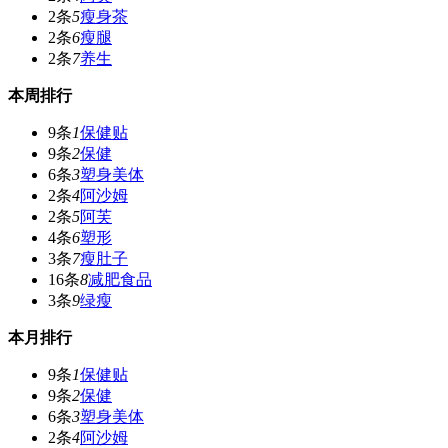
2条
5
瘦身茶
2条
6
瘦腿
2条
7
养生
本周排行
9条
1
保健贴
9条
2
保健
6条
3
塑身美体
2条
4
阿沙姆
2条
5
阿芙
4条
6
塑形
3条
7
瘦肚子
16条
8
减肥食品
3条
9
绿瘦
本月排行
9条
1
保健贴
9条
2
保健
6条
3
塑身美体
2条
4
阿沙姆