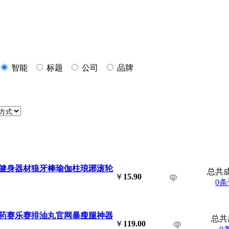
智能
标题
公司
品牌
健身器材狼牙棒瑜伽柱琅琊滚轮
总共
￥
15.90
0
药赛乐赛排油丸官网暴
瘦腿
神器
总共
￥
119.00