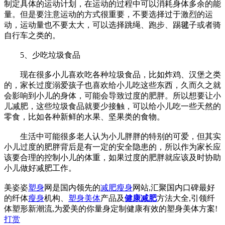
制定具体的运动计划，在运动的过程中可以消耗身体多余的能
量。但是要注意运动的方式很重要，不要选择过于激烈的运
动，运动量也不要太大，可以选择跳绳、跑步、踢毽子或者骑
自行车之类的。
5、少吃垃圾食品
现在很多小儿喜欢吃各种垃圾食品，比如炸鸡、汉堡之类
的，家长过度溺爱孩子也喜欢给小儿吃这些东西，久而久之就
会影响到小儿的身体，可能会导致过度的肥胖。所以想要让小
儿减肥，这些垃圾食品就要少接触，可以给小儿吃一些天然的
零食，比如各种新鲜的水果、坚果类的食物。
生活中可能很多老人认为小儿胖胖的特别的可爱，但其实
小儿过度的肥胖背后是有一定的安全隐患的，所以作为家长应
该要合理的控制小儿的体重，如果过度的肥胖就应该及时协助
小儿做好减肥工作。
美姿姿
塑身
网是国内领先的
减肥瘦身
网站,汇聚国内口碑最好
的纤体
瘦身
机构、
塑身美体
产品及
健康减肥
方法大全,引领纤
体塑形新潮流,为爱美的你量身定制健康有效的塑身美体方案!
打赏