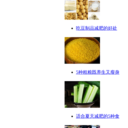
吃豆制品减肥的好处
5种粗粮既养生又瘦身
适合夏天减肥的5种食