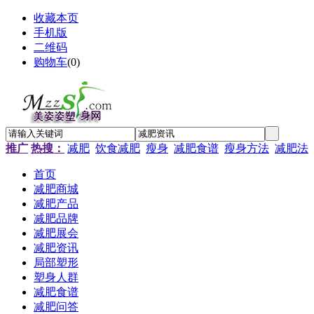
收藏本页
手机版
二维码
购物车
(
0
)
推广
热搜：
减肥
饮食减肥
瘦身
减肥食谱
瘦身方法
减肥法
首页
减肥商城
减肥产品
减肥品牌
减肥展会
减肥资讯
局部塑形
塑身人群
减肥食谱
减肥问答