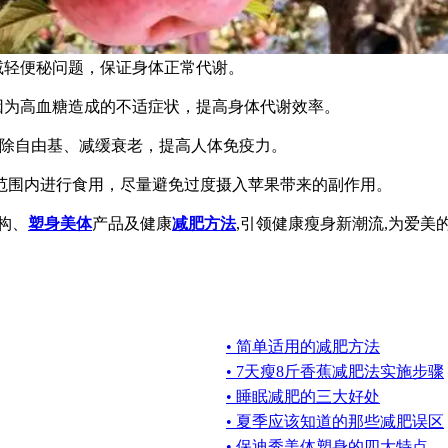
减轻便秘问题，保证身体正常代谢。
因为高血糖造成的不适症状，提高身体代谢效率。
清除自由基、减缓衰老，提高人体免疫力。
范围内进行食用，尽量避免过度摄入苹果带来的副作用。
构、
塑身美体
产品及健康
减肥方法
,引领健康瘦身新潮流,为爱美
• 简单适用的减肥方法
• 7天瘦8斤香蕉减肥法实施步骤
• 睡眠减肥的三大好处
• 夏季应该知道的那些减肥误区
• 保迪秀美体塑身的四大特点