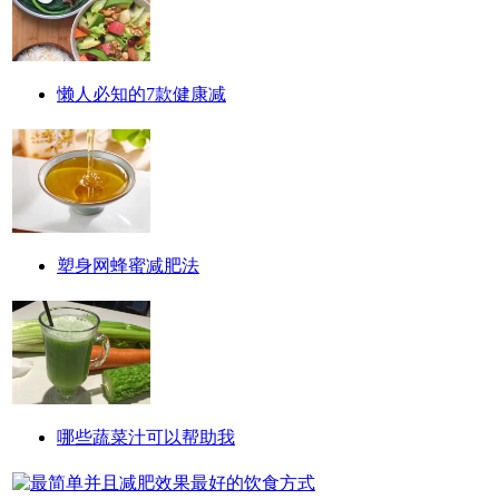
懒人必知的7款健康减
塑身网蜂蜜减肥法
哪些蔬菜汁可以帮助我