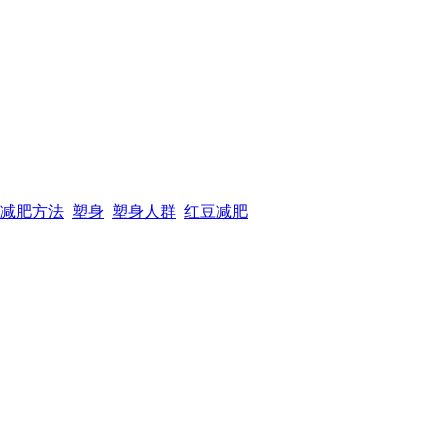
减肥方法
塑身
塑身人群
红豆减肥